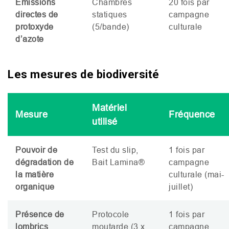
Emissions
Chambres
20 fois par
directes de
statiques
campagne
protoxyde
(5/bande)
culturale
d’azote
Les mesures de biodiversité
Matériel
Mesure
Fréquence
utilisé
Pouvoir de
Test du slip,
1 fois par
dégradation de
Bait Lamina®
campagne
la matière
culturale (mai-
organique
juillet)
Présence de
Protocole
1 fois par
lombrics
moutarde (3 x
campagne