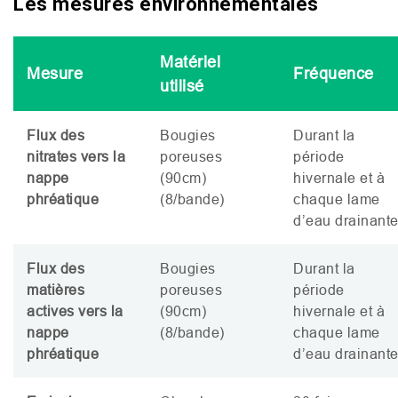
Les mesures environnementales
Matériel
Mesure
Fréquence
utilisé
Flux des
Bougies
Durant la
nitrates vers la
poreuses
période
nappe
(90cm)
hivernale et à
phréatique
(8/bande)
chaque lame
d’eau drainant
Flux des
Bougies
Durant la
matières
poreuses
période
actives vers la
(90cm)
hivernale et à
nappe
(8/bande)
chaque lame
phréatique
d’eau drainant