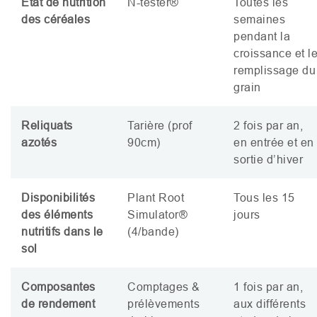
Etat de nutrition
N-tester®
Toutes les
des céréales
semaines
pendant la
croissance et l
remplissage du
grain
Reliquats
Tarière (prof
2 fois par an,
azotés
90cm)
en entrée et en
sortie d’hiver
Disponibilités
Plant Root
Tous les 15
des éléments
Simulator®
jours
nutritifs dans le
(4/bande)
sol
Composantes
Comptages
&
1 fois par an,
de rendement
prélèvements
aux différents