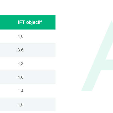
IFT
objectif
4,6
3,6
4,3
4,6
1,4
4,6