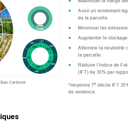
Maximiser la marge semi
Avoir un rendement ég
de la parcelle.
Minimiser les émissions
Augmenter le stockage 
Atteindre la neutralité 
la parcelle.
Réduire l’Indice de Fr
(
IFT
) de 30% par rappor
e Bas Carbone
e
*moyenne 7
décile
IFT
201
de semence.
niques