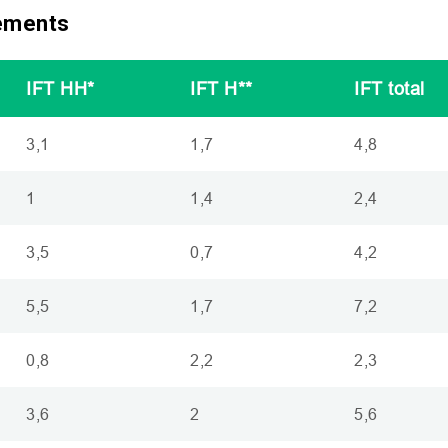
tements
IFT
HH
*
IFT
H**
IFT
total
3,1
1,7
4,8
1
1,4
2,4
3,5
0,7
4,2
5,5
1,7
7,2
0,8
2,2
2,3
3,6
2
5,6