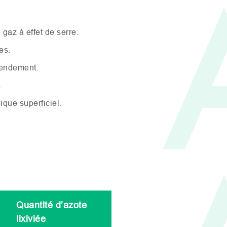
 gaz à effet de serre.
es.
 rendement.
.
que superficiel.
Quantité d’azote
lixiviée